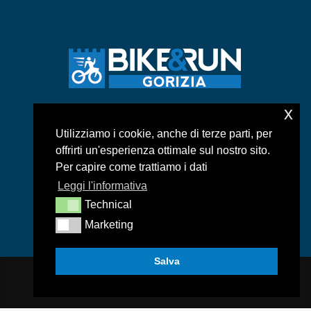
x
ASD BIKE&RUN GORIZIA
Utilizziamo i cookie, anche di terze parti, per
Via duca d’Aosta, 104 – 34170 – Gorizia
offrirti un'esperienza ottimale sul nostro sito.
info:
pimarega@libero.it
Per capire come trattiamo i dati
Tel: 340 5335451
Leggi l'informativa
Technical
Marketing
Salva
© Multiways 2021