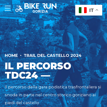
IT
HOME
TRAIL DEL CASTELLO 2024
IL PERCORSO
TDC24 —
Il percorso della gara podistica trasfrontaliera si
snoda in parte nel centro storico goriziano ai
piedi del castello