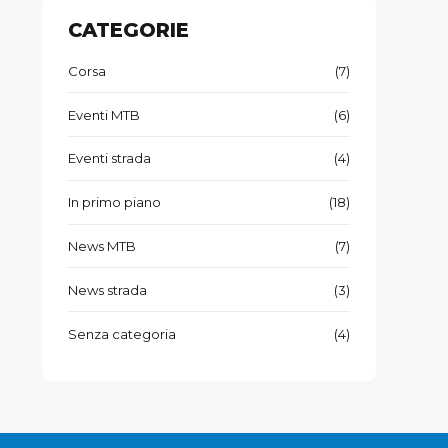
Gorizia!
CATEGORIE
Corsa
(7)
Eventi MTB
(6)
Eventi strada
(4)
In primo piano
(18)
News MTB
(7)
News strada
(3)
Senza categoria
(4)