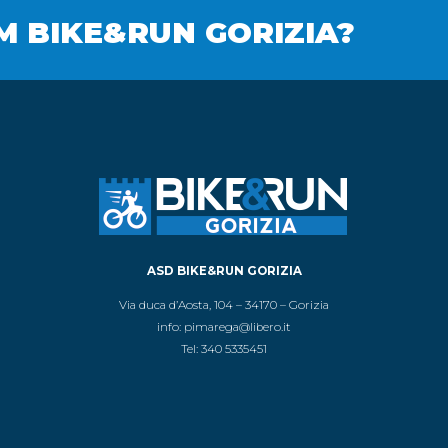
M BIKE&RUN GORIZIA?
ASD BIKE&RUN GORIZIA
Via duca d’Aosta, 104 – 34170 – Gorizia
info:
pimarega@libero.it
Tel: 340 5335451