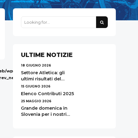
ULTIME NOTIZIE
18 GIUGNO 2026
web/wp-
on
36
Settore Atletica: gli
rev_next.php
line
ultimi risultati del
Bike&Run Gorizia!
15 GIUGNO 2026
Elenco Contributi 2025
NEXT
25 MAGGIO 2026
Settore
Atletica:
Grande domenica in
gli
Slovenia per i nostri
ultimi
colori alla Biči po Čiči!
risultati
del
Bike&Run