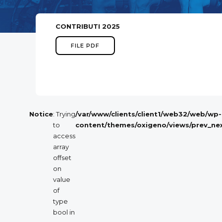
CONTRIBUTI 2025
FILE PDF
Notice
: Trying
/var/www/clients/client1/web32/web/wp-
to
content/themes/oxigeno/views/prev_ne
access
array
offset
on
value
of
type
bool in