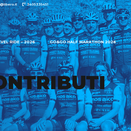
@libero.it
3405335451
VEL RIDE – 2026
GO&GO HALF MARATHON 2026
ONTRIBUTI