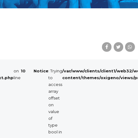
on
10
Notice
: Trying
/var/www/clients/client1/web32/
xt.php
line
to
content/themes/oxigeno/views/p
access
array
PREVIOUS
offset
Grande
on
domenica
value
in
Slovenia
of
per
type
i
bool in
nostri