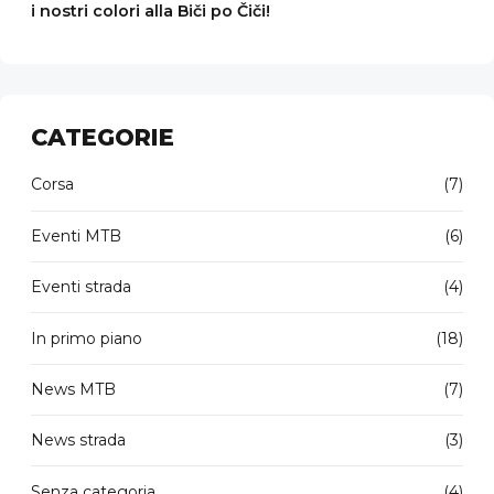
i nostri colori alla Biči po Čiči!
CATEGORIE
Corsa
(7)
Eventi MTB
(6)
Eventi strada
(4)
In primo piano
(18)
News MTB
(7)
News strada
(3)
Senza categoria
(4)