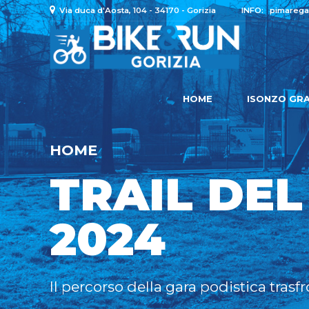
Via duca d'Aosta, 104 - 34170 - Gorizia
INFO:
pimarega
HOME
ISONZO GRA
HOME
TRAIL DEL
2024
Il percorso della gara podistica trasf