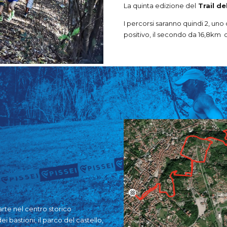
La quinta edizione del
Trail de
I percorsi saranno quindi 2, uno 
positivo, il secondo da 16,8km c
parte nel centro storico
ei bastioni, il parco del castello,