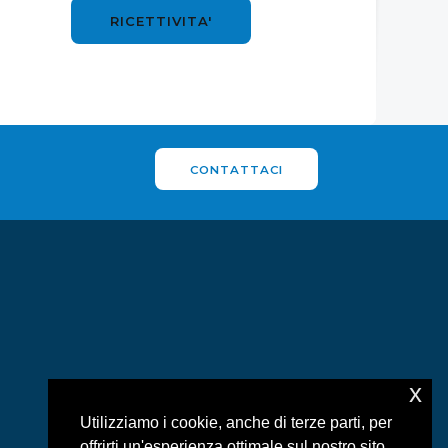
RICETTIVITA'
CONTATTACI
x
Utilizziamo i cookie, anche di terze parti, per
offrirti un'esperienza ottimale sul nostro sito.