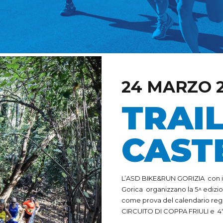
24 MARZO 
TRAIL
CAST
L’ASD BIKE&RUN GORIZIA con il
Gorica organizzano la 5^ edizio
come prova del calendario reg
CIRCUITO DI COPPA FRIULI e 4′