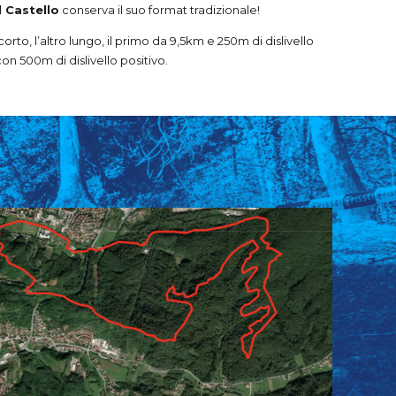
l Castello
conserva il suo format tradizionale!
corto, l’altro lungo, il primo da 9,5km e 250m di dislivello
on 500m di dislivello positivo.