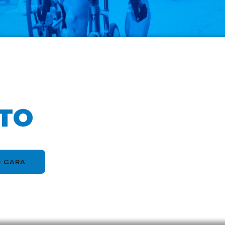
ITO
 GARA