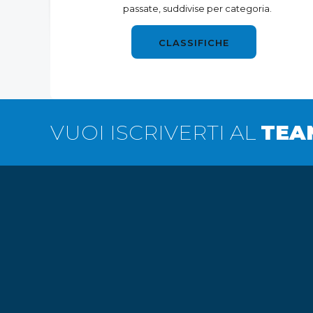
passate, suddivise per categoria.
CLASSIFICHE
VUOI ISCRIVERTI AL
TEA