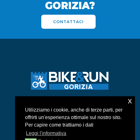
GORIZIA?
CONTATTACI
x
ASD BIKE&RUN GORIZIA
Utilizziamo i cookie, anche di terze parti, per
Via duca d’Aosta, 104 – 34170 – Gorizia
offrirti un'esperienza ottimale sul nostro sito.
info:
pimarega@libero.it
Per capire come trattiamo i dati
Tel: 340 5335451
Leggi l'informativa