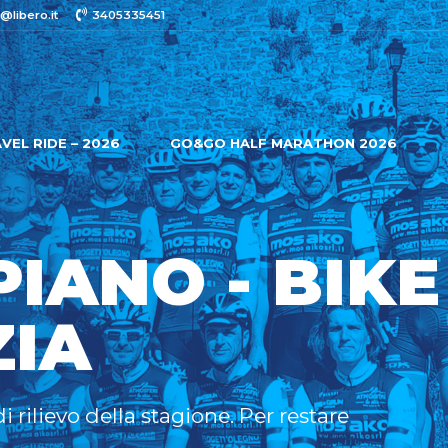
@libero.it
3405335451
VEL RIDE – 2026
GO&GO HALF MARATHON 2026
PIANO - BIKE
ZIA
di rilievo della stagione. Per restare